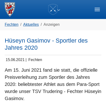
Skip to main navigation
Zum Hauptinhalt springen
Skip to page footer
(current)
Sie sind hier:
Fechten
Aktuelles
Anzeigen
Hüseyn Gasimov - Sportler des
Jahres 2020
15.06.2021
|
Fechten
Am 15. Juni 2021 fand sie statt, die offizielle
Preisverleihung zum Sportler des Jahres
2020: beliebtester Athlet aus dem Para-Sport
wurde unser TSV Trudering - Fechter Hüseyin
Gasimov.