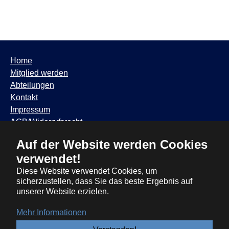
Home
Mitglied werden
Abteilungen
Kontakt
Impressum
AGB/Widerrufsrecht
Datenschutzhinweis
TSV Trudering ∙ Feldbergstr. 65 ∙ 81825 München ∙ Tel:
089 / 6881317
∙
info@tsvtrudering.de
∙
Öffnungszeiten
Auf der Website werden Cookies
verwendet!
Diese Website verwendet Cookies, um
sicherzustellen, dass Sie das beste Ergebnis auf
unserer Website erzielen.
Mehr Informationen