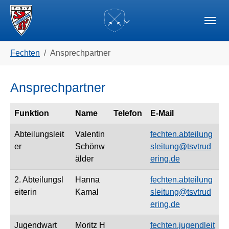
Skip to main navigation
Zum Hauptinhalt springen
Skip to page footer
(current)
Sie sind hier:
Fechten
Ansprechpartner
Ansprechpartner
Funktion
Name
Telefon
E-Mail
Abteilungsleit
Valentin
fechten.abteilung
er
Schönw
sleitung@tsvtrud
älder
ering.de
2. Abteilungsl
Hanna
fechten.abteilung
eiterin
Kamal
sleitung@tsvtrud
ering.de
Jugendwart
Moritz H
fechten.jugendleit