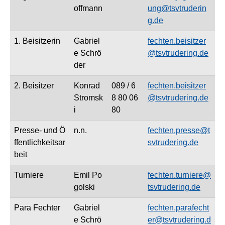
offmann
ung@tsvtruderin
g.de
1. Beisitzerin
Gabriel
fechten.beisitzer
e Schrö
@tsvtrudering.de
der
2. Beisitzer
Konrad
089 / 6
fechten.beisitzer
Stromsk
8 80 06
@tsvtrudering.de
i
80
Presse- und Ö
n.n.
fechten.presse@t
ffentlichkeitsar
svtrudering.de
beit
Turniere
Emil Po
fechten.turniere@
golski
tsvtrudering.de
Para Fechter
Gabriel
fechten.parafecht
e Schrö
er@tsvtrudering.d