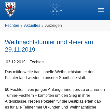
Skip to main navigation
Zum Hauptinhalt springen
Skip to page footer
(current)
Sie sind hier:
Fechten
Aktuelles
Anzeigen
Weihnachtsturnier und -feier am
29.11.2019
03.12.2019
|
Fechten
Das mittlerweile traditionelle Weihnachtsturnier der
Fechter fand wieder in unserer Sporthalle statt.
60 Fechter – von jungen Anfängerinnen bis zu erfahrenen
Turnier-Fechtern – kämpften um den Sieg in ihrer
Altersklasse. Neben Pokalen für die Bestplazierten gab
es für alle Teilnehmer Urkunden und weihnachtliche