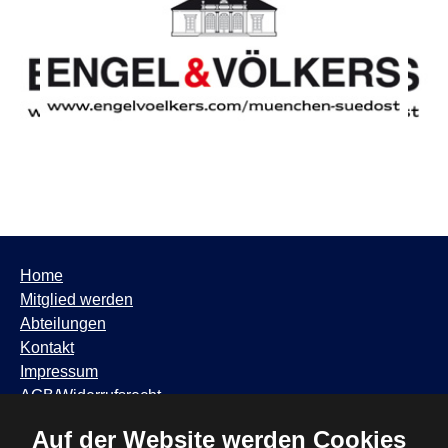
Home
Mitglied werden
Abteilungen
Kontakt
Impressum
AGB/Widerrufsrecht
Datenschutzhinweis
Auf der Website werden Cookies