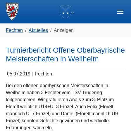
Skip to main navigation
Zum Hauptinhalt springen
Skip to page footer
(current)
Sie sind hier:
Fechten
Aktuelles
Anzeigen
Turnierbericht Offene Oberbayrische
Meisterschaften in Weilheim
05.07.2019
|
Fechten
Bei den offenen oberbyrischen Meisterschaften in
Weilheim haben 3 Fechter vom TSV Trudering
teilgenommen. Wir gratulieren Anaïs zum 3. Platz im
Florett weiblich U14+U13 Einzel. Auch Felix (Florett
männlich U17 Einzel) und Daniel (Florett männlich U9
Einzel) konnten Gefechte gewinnen und wertvolle
Erfahrungen sammeln.