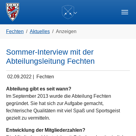
Skip to main navigation
Zum Hauptinhalt springen
Skip to page footer
(current)
Sie sind hier:
Fechten
Aktuelles
Anzeigen
Sommer-Interview mit der
Abteilungsleitung Fechten
02.09.2022
|
Fechten
Abteilung gibt es seit wann?
Im September 2013 wurde die Abteilung Fechten
gegründet. Sie hat sich zur Aufgabe gemacht,
fechterische Qualitäten mit viel Spaß und Sportsgeist
gezielt zu vermitteln.
Entwicklung der Mitgliederzahlen?