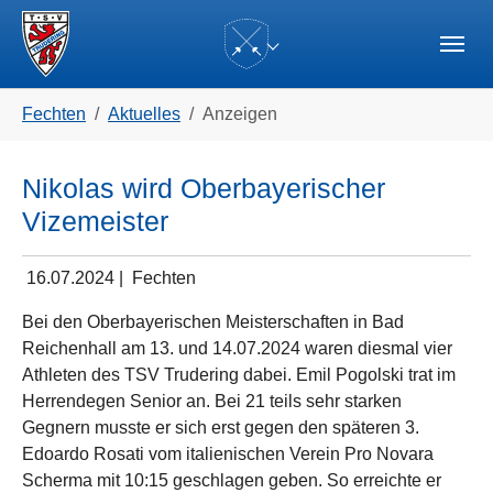
Skip to main navigation
Zum Hauptinhalt springen
Skip to page footer
(current)
Sie sind hier:
Fechten
Aktuelles
Anzeigen
Nikolas wird Oberbayerischer
Vizemeister
16.07.2024
|
Fechten
Bei den Oberbayerischen Meisterschaften in Bad
Reichenhall am 13. und 14.07.2024 waren diesmal vier
Athleten des TSV Trudering dabei. Emil Pogolski trat im
Herrendegen Senior an. Bei 21 teils sehr starken
Gegnern musste er sich erst gegen den späteren 3.
Edoardo Rosati vom italienischen Verein Pro Novara
Scherma mit 10:15 geschlagen geben. So erreichte er