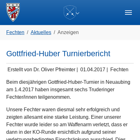
Skip to main navigation
Zum Hauptinhalt springen
Skip to page footer
(current)
Sie sind hier:
Fechten
Aktuelles
Anzeigen
Gottfried-Huber Turnierbericht
Erstellt von Dr. Oliver Pfreimter |
01.04.2017
|
Fechten
Beim diesjährigen Gottfried-Huber-Turnier in Neuaubing
am 1.4.2017 haben insgesamt sechs Truderinger
Fechter/innen teilgenommen.
Unsere Fechter waren diesmal sehr erfolgreich und
zeigten allesamt eine starke Leistung. Einer unserer
Fechter wurde leider so am Waffenarm verletzt, dass er
dann in der KO-Runde ersichtlich aufgrund seiner
verletzungsbedingten Einschränkung ausschied. Dies