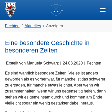
Skip to main navigation
Zum Hauptinhalt springen
Skip to page footer
(current)
Sie sind hier:
Fechten
Aktuelles
Anzeigen
Eine besondere Geschichte in
besonderen Zeiten
Erstellt von Manuela Schwarz |
24.03.2020
|
Fechten
Es sind wahrlich besondere Zeiten! Vieles ist anders
geworden als es vorher war, für manche ist das schwerer
zu ertragen, für manche etwas leichter. Aber wenn wir
zusammenhalten, wenn wir uns gegenseitig helfen, dann
stehen wir es gemeinsam durch und kommen am Ende
vielleicht sogar ein wenig gestärkter dabei heraus.