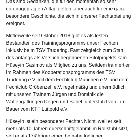
Das sind Gedanken, die für den momentan so sehr
coronageprägten Alltag gelten, aber auch für eine ganz
besondere Geschichte, die sich in unserer Fechtabteilung
ereignet.
Mittlerweile seit Oktober 2018 gibt es als festen
Bestandteil des Trainingsprogramms unser Fechten
Inklusiv beim TSV Trudering. Fast zeitgleich zum Start
des anfangs als Versuch begonnenen Pilotprojekts kam
Hüseyin Gasimov als Mitglied zu uns. Seitdem trainiert er
im Rahmen des Kooperationsprogramms des TSV
Trudering e.V. mit dem Fechtclub München e.V. und dem
Fechtclub Gröbenzell e.V. regelmäßig und unermüdlich
mit unseren Trainern Jürgen und Dominik die
Waffengattungen Degen und Säbel, unterstützt von Tim
Bauer vom KTF Luitpold e.V.
Hüseyin ist ein besonderer Fechter. Nicht, weil er seit
mehr als 10 Jahren querschnittgelähmt im Rollstuhl sitzt,
seit er als 17jähriger einen beinahe tödlichen