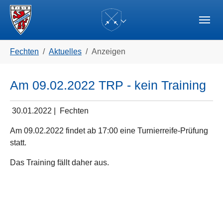
Skip to main navigation
Zum Hauptinhalt springen
Skip to page footer
(current)
Sie sind hier:
Fechten
Aktuelles
Anzeigen
Am 09.02.2022 TRP - kein Training
30.01.2022
|
Fechten
Am 09.02.2022 findet ab 17:00 eine Turnierreife-Prüfung
statt.
Das Training fällt daher aus.